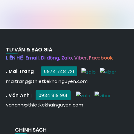
TƯ VẤN & BÁO GIÁ
LIÊN HỆ: Email, Di động, Zalo, Viber, Facebook
. Mai Trang
|
0974 748 721
maitrang@thietkekhainguyen.com
. Vân Anh
|
0934 819 961
vananh@thietkekhainguyen.com
CHÍNH SÁCH