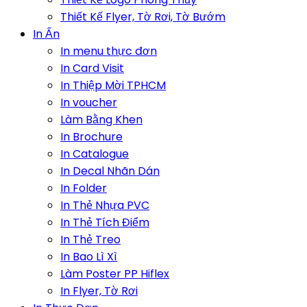
Thiết Kế Flyer, Tờ Rơi, Tờ Bướm
In Ấn
In menu thực đơn
In Card Visit
In Thiệp Mời TPHCM
In voucher
Làm Bằng Khen
In Brochure
In Catalogue
In Decal Nhãn Dán
In Folder
In Thẻ Nhựa PVC
In Thẻ Tích Điểm
In Thẻ Treo
In Bao Lì Xì
Làm Poster PP Hiflex
In Flyer, Tờ Rơi