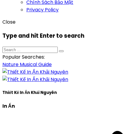
Chính Sách Bảo Mật
Privacy Policy
Close
Type and hit Enter to search
Popular Searches:
Nature
Musical
Guide
Thiết Kế In Ấn Khải Nguyên
In Ấn