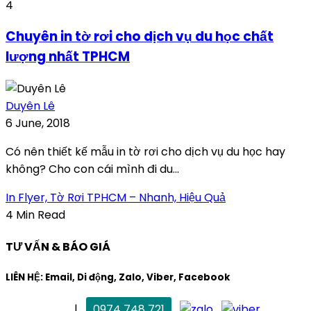
4
Chuyên in tờ rơi cho dịch vụ du học chất
lượng nhất TPHCM
Duyên Lê
6 June, 2018
Có nên thiết kế mẫu in tờ rơi cho dịch vụ du học hay
không? Cho con cái mình đi du...
In Flyer, Tờ Rơi TPHCM – Nhanh, Hiệu Quả
4 Min Read
TƯ VẤN & BÁO GIÁ
LIÊN HỆ: Email, Di động, Zalo, Viber, Facebook
. Mai Trang
|
0974 748 721