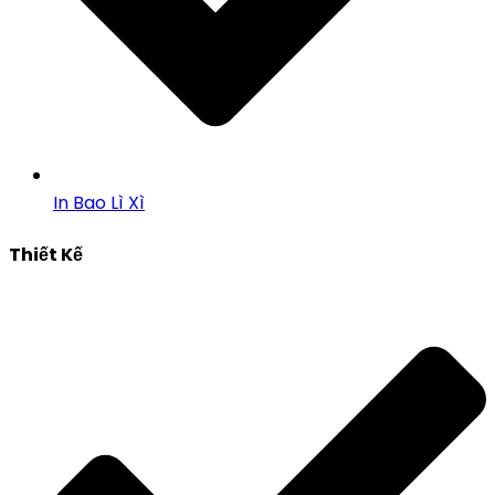
In Bao Lì Xì
Thiết Kế