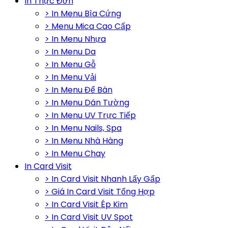
In Thực Đơn
> In Menu Bìa Cứng
> Menu Mica Cao Cấp
> In Menu Nhựa
> In Menu Da
> In Menu Gỗ
> In Menu Vải
> In Menu Để Bàn
> In Menu Dán Tường
> In Menu UV Trực Tiếp
> In Menu Nails, Spa
> In Menu Nhà Hàng
> In Menu Chay
In Card Visit
> In Card Visit Nhanh Lấy Gấp
> Giá In Card Visit Tổng Hợp
> In Card Visit Ép Kim
> In Card Visit UV Spot