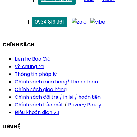
maitrang@thietkekhainguyen.com
. Vân Anh
|
0934 819 961
vananh@thietkekhainguyen.com
CHÍNH SÁCH
Liên hệ Báo Giá
Về chúng tôi
Thông tin pháp lý
Chính sách mua hàng/ thanh toán
Chính sách giao hàng
Chính sách đổi trả / in lại / hoàn tiền
Chính sách bảo mật
/
Privacy Policy
Điều khoản dịch vụ
LIÊN HỆ