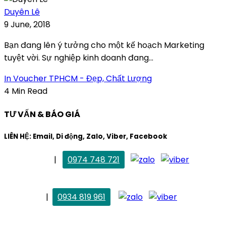
Duyên Lê
9 June, 2018
Bạn đang lên ý tưởng cho một kế hoạch Marketing
tuyệt vời. Sự nghiệp kinh doanh đang...
In Voucher TPHCM - Đẹp, Chất Lượng
4 Min Read
TƯ VẤN & BÁO GIÁ
LIÊN HỆ: Email, Di động, Zalo, Viber, Facebook
. Mai Trang
|
0974 748 721
maitrang@thietkekhainguyen.com
. Vân Anh
|
0934 819 961
vananh@thietkekhainguyen.com