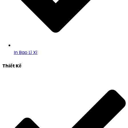
In Bao Lì Xì
Thiết Kế