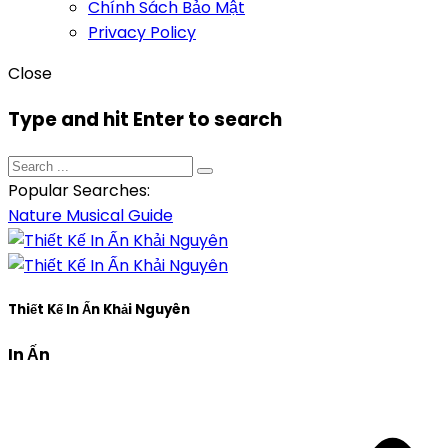
Chính Sách Bảo Mật
Privacy Policy
Close
Type and hit Enter to search
Popular Searches:
Nature
Musical
Guide
Thiết Kế In Ấn Khải Nguyên
In Ấn