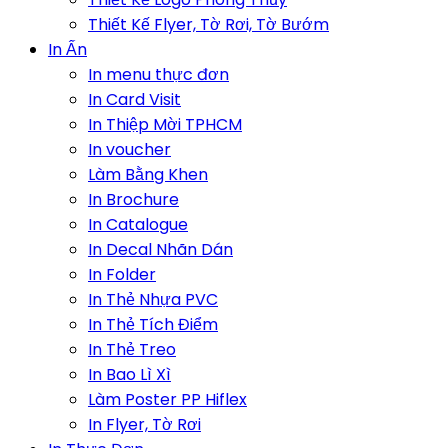
Thiết Kế Flyer, Tờ Rơi, Tờ Bướm
In Ấn
In menu thực đơn
In Card Visit
In Thiệp Mời TPHCM
In voucher
Làm Bằng Khen
In Brochure
In Catalogue
In Decal Nhãn Dán
In Folder
In Thẻ Nhựa PVC
In Thẻ Tích Điểm
In Thẻ Treo
In Bao Lì Xì
Làm Poster PP Hiflex
In Flyer, Tờ Rơi