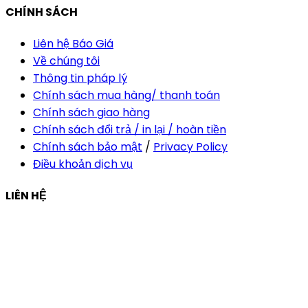
CHÍNH SÁCH
Liên hệ Báo Giá
Về chúng tôi
Thông tin pháp lý
Chính sách mua hàng/ thanh toán
Chính sách giao hàng
Chính sách đổi trả / in lại / hoàn tiền
Chính sách bảo mật
/
Privacy Policy
Điều khoản dịch vụ
LIÊN HỆ
Công ty Thiết Kế In Ấn Khải Nguyên
Địa chỉ:
210/9C Hồ Văn Huê, Phường Đức Nhuận, TP Hồ
Chí Minh, Việt Nam
Hotline:
+84 28 6292 1221