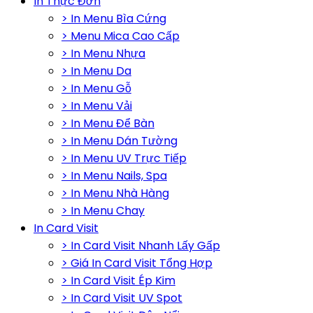
In Thực Đơn
> In Menu Bìa Cứng
> Menu Mica Cao Cấp
> In Menu Nhựa
> In Menu Da
> In Menu Gỗ
> In Menu Vải
> In Menu Để Bàn
> In Menu Dán Tường
> In Menu UV Trực Tiếp
> In Menu Nails, Spa
> In Menu Nhà Hàng
> In Menu Chay
In Card Visit
> In Card Visit Nhanh Lấy Gấp
> Giá In Card Visit Tổng Hợp
> In Card Visit Ép Kim
> In Card Visit UV Spot