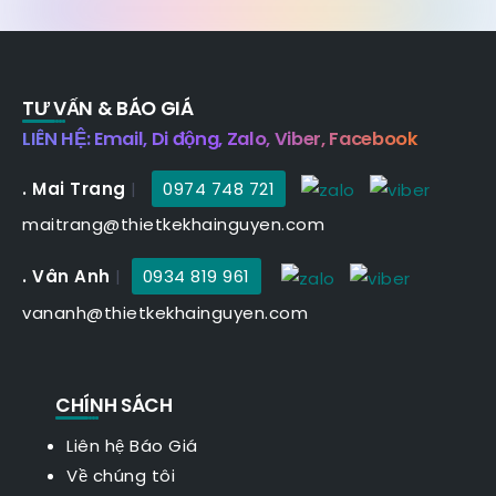
TƯ VẤN & BÁO GIÁ
LIÊN HỆ: Email, Di động, Zalo, Viber, Facebook
. Mai Trang
|
0974 748 721
maitrang@thietkekhainguyen.com
. Vân Anh
|
0934 819 961
vananh@thietkekhainguyen.com
CHÍNH SÁCH
Liên hệ Báo Giá
Về chúng tôi