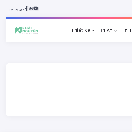
Follow :
Thiết Kế
In Ấn
In 