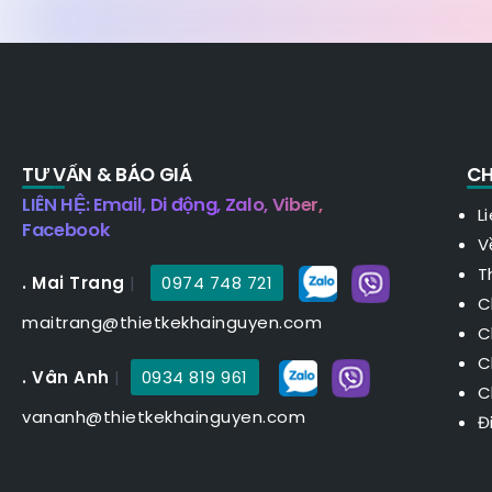
TƯ VẤN & BÁO GIÁ
CH
LIÊN HỆ: Email, Di động, Zalo, Viber,
L
Facebook
V
T
. Mai Trang
|
0974 748 721
C
maitrang@thietkekhainguyen.com
C
C
. Vân Anh
|
0934 819 961
C
vananh@thietkekhainguyen.com
Đ