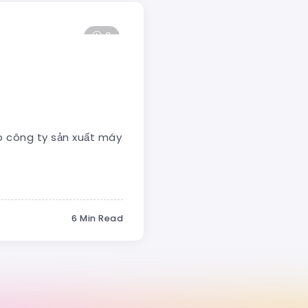
6
o công ty sản xuất máy
6 Min Read