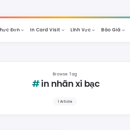
Thực Đơn
In Card Visit
Lĩnh Vực
Báo Giá
Browse Tag
in nhãn xi bạc
1 Article