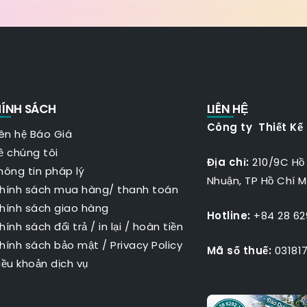
ÍNH SÁCH
LIÊN HỆ
Công ty Thiết Kế
iên hệ Báo Giá
ề chúng tôi
Địa chỉ:
210/9C Hồ
hông tin pháp lý
Nhuận, TP Hồ Chí M
hính sách mua hàng/ thanh toán
hính sách giao hàng
Hotline:
+84 28 629
hính sách đổi trả / in lại / hoàn tiền
hính sách bảo mật
/
Privacy Policy
Mã số thuế:
031817
iều khoản dịch vụ