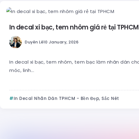
In decal xi bạc, tem nhôm giá rẻ tại TPHCM
Duyên Lê
10 January, 2026
In decal xi bạc, tem nhôm, tem bạc làm nhãn dán ch
móc, linh...
In Decal Nhãn Dán TPHCM - Bền Đẹp, Sắc Nét