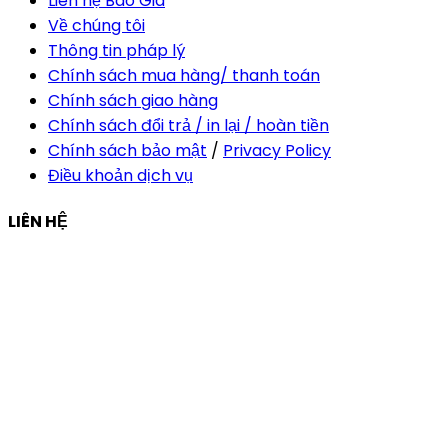
Liên hệ Báo Giá
Về chúng tôi
Thông tin pháp lý
Chính sách mua hàng/ thanh toán
Chính sách giao hàng
Chính sách đổi trả / in lại / hoàn tiền
Chính sách bảo mật
/
Privacy Policy
Điều khoản dịch vụ
LIÊN HỆ
Công ty Thiết Kế In Ấn Khải Nguyên
Địa chỉ:
210/9C Hồ Văn Huê, Phường Đức Nhuận, TP Hồ
Chí Minh, Việt Nam
Hotline:
+84 28 6292 1221
Mã số thuế:
0318171127