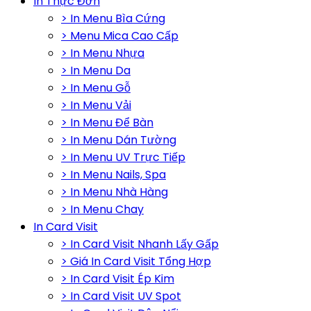
In Thực Đơn
> In Menu Bìa Cứng
> Menu Mica Cao Cấp
> In Menu Nhựa
> In Menu Da
> In Menu Gỗ
> In Menu Vải
> In Menu Để Bàn
> In Menu Dán Tường
> In Menu UV Trực Tiếp
> In Menu Nails, Spa
> In Menu Nhà Hàng
> In Menu Chay
In Card Visit
> In Card Visit Nhanh Lấy Gấp
> Giá In Card Visit Tổng Hợp
> In Card Visit Ép Kim
> In Card Visit UV Spot