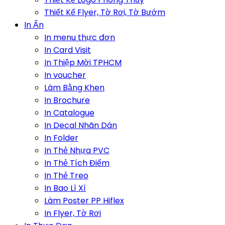
Thiết Kế Flyer, Tờ Rơi, Tờ Bướm
In Ấn
In menu thực đơn
In Card Visit
In Thiệp Mời TPHCM
In voucher
Làm Bằng Khen
In Brochure
In Catalogue
In Decal Nhãn Dán
In Folder
In Thẻ Nhựa PVC
In Thẻ Tích Điểm
In Thẻ Treo
In Bao Lì Xì
Làm Poster PP Hiflex
In Flyer, Tờ Rơi