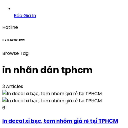
Báo Giá In
Hotline
028.6292.1221
Browse Tag
in nhãn dán tphcm
3 Articles
6
In decal xi bạc, tem nhôm giá rẻ tại TPHCM