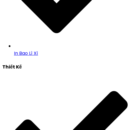
In Bao Lì Xì
Thiết Kế