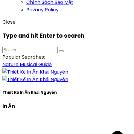
Chính Sách Bảo Mật
Privacy Policy
Close
Type and hit Enter to search
Popular Searches:
Nature
Musical
Guide
Thiết Kế In Ấn Khải Nguyên
In Ấn