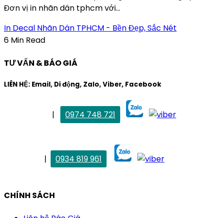
Đơn vị in nhãn dán tphcm với...
In Decal Nhãn Dán TPHCM - Bền Đẹp, Sắc Nét
6 Min Read
TƯ VẤN & BÁO GIÁ
LIÊN HỆ: Email, Di động, Zalo, Viber, Facebook
. Mai Trang
|
0974 748 721
maitrang@thietkekhainguyen.com
. Vân Anh
|
0934 819 961
vananh@thietkekhainguyen.com
CHÍNH SÁCH