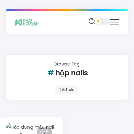
Browse Tag
hộp nails
1 Article
5