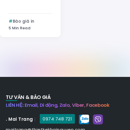
Báo giá in
5 Min Read
TƯ VẤN & BÁO GIÁ
LIÊN HỆ: Email, Di động, Zalo, Viber, Facebook
. Mai Trang
|
0974 748 721
maitrang@thietkekhainguyen.com