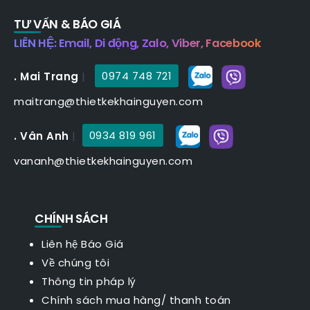
TƯ VẤN & BÁO GIÁ
LIÊN HỆ: Email, Di động, Zalo, Viber, Facebook
. Mai Trang
|
0974 748 721
maitrang@thietkekhainguyen.com
. Vân Anh
|
0934 819 961
vananh@thietkekhainguyen.com
CHÍNH SÁCH
Liên hệ Báo Giá
Về chúng tôi
Thông tin pháp lý
Chính sách mua hàng/ thanh toán