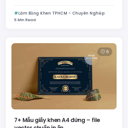
Làm Bằng Khen TPHCM - Chuyên Nghiệp
5 Min Read
6
7+ Mẫu giấy khen A4 đứng – file
vector chuẩn in ấn