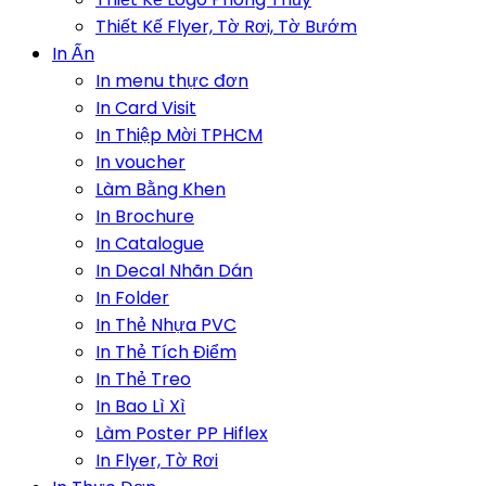
Thiết Kế Flyer, Tờ Rơi, Tờ Bướm
In Ấn
In menu thực đơn
In Card Visit
In Thiệp Mời TPHCM
In voucher
Làm Bằng Khen
In Brochure
In Catalogue
In Decal Nhãn Dán
In Folder
In Thẻ Nhựa PVC
In Thẻ Tích Điểm
In Thẻ Treo
In Bao Lì Xì
Làm Poster PP Hiflex
In Flyer, Tờ Rơi