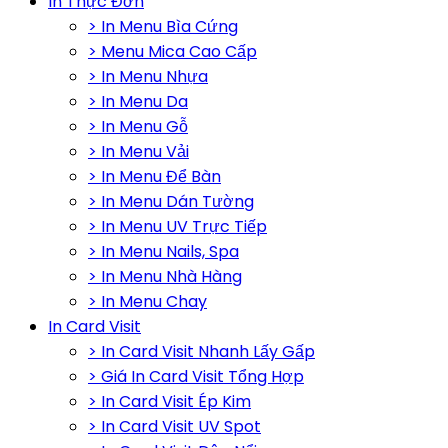
In Thực Đơn
> In Menu Bìa Cứng
> Menu Mica Cao Cấp
> In Menu Nhựa
> In Menu Da
> In Menu Gỗ
> In Menu Vải
> In Menu Để Bàn
> In Menu Dán Tường
> In Menu UV Trực Tiếp
> In Menu Nails, Spa
> In Menu Nhà Hàng
> In Menu Chay
In Card Visit
> In Card Visit Nhanh Lấy Gấp
> Giá In Card Visit Tổng Hợp
> In Card Visit Ép Kim
> In Card Visit UV Spot