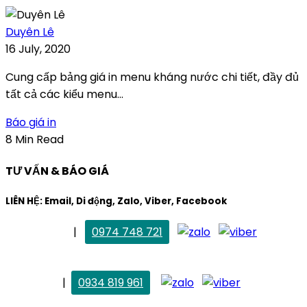
Duyên Lê
16 July, 2020
Cung cấp bảng giá in menu kháng nước chi tiết, đầy đủ
tất cả các kiểu menu...
Báo giá in
8 Min Read
TƯ VẤN & BÁO GIÁ
LIÊN HỆ: Email, Di động, Zalo, Viber, Facebook
. Mai Trang
|
0974 748 721
maitrang@thietkekhainguyen.com
. Vân Anh
|
0934 819 961
vananh@thietkekhainguyen.com