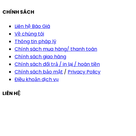
CHÍNH SÁCH
Liên hệ Báo Giá
Về chúng tôi
Thông tin pháp lý
Chính sách mua hàng/ thanh toán
Chính sách giao hàng
Chính sách đổi trả / in lại / hoàn tiền
Chính sách bảo mật
/
Privacy Policy
Điều khoản dịch vụ
LIÊN HỆ
Công ty Thiết Kế In Ấn Khải Nguyên
Địa chỉ:
210/9C Hồ Văn Huê, Phường Đức Nhuận, TP Hồ
Chí Minh, Việt Nam