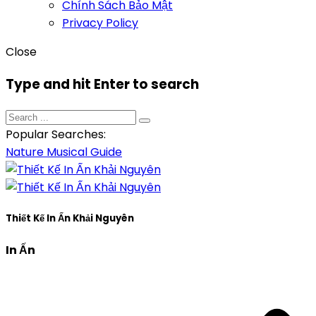
Chính Sách Bảo Mật
Privacy Policy
Close
Type and hit Enter to search
Popular Searches:
Nature
Musical
Guide
Thiết Kế In Ấn Khải Nguyên
In Ấn