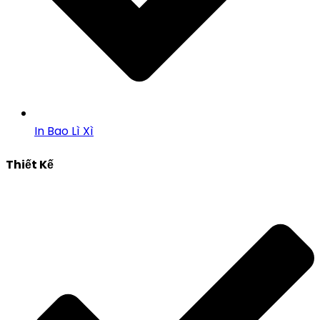
In Bao Lì Xì
Thiết Kế