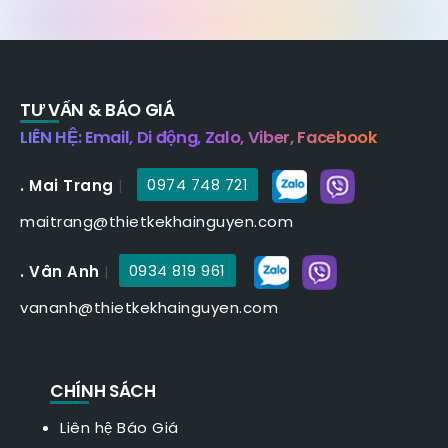
TƯ VẤN & BÁO GIÁ
LIÊN HỆ: Email, Di động, Zalo, Viber, Facebook
. Mai Trang
|
0974 748 721
maitrang@thietkekhainguyen.com
. Vân Anh
|
0934 819 961
vananh@thietkekhainguyen.com
CHÍNH SÁCH
Liên hệ Báo Giá