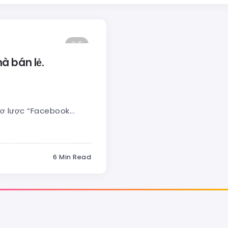
6
à bán lẻ.
ơ lược “Facebook...
6 Min Read