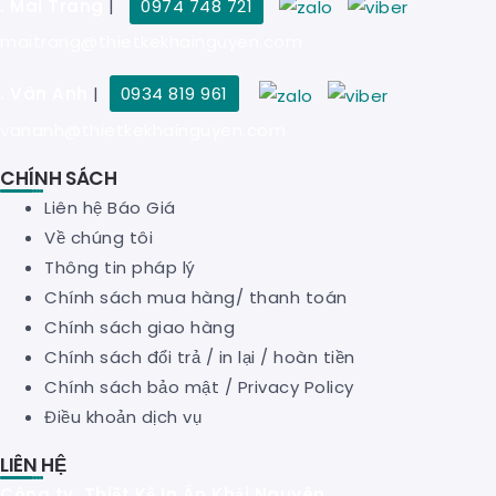
. Mai Trang
|
0974 748 721
maitrang@thietkekhainguyen.com
. Vân Anh
|
0934 819 961
vananh@thietkekhainguyen.com
CHÍNH SÁCH
Liên hệ Báo Giá
Về chúng tôi
Thông tin pháp lý
Chính sách mua hàng/ thanh toán
Chính sách giao hàng
Chính sách đổi trả / in lại / hoàn tiền
Chính sách bảo mật
/
Privacy Policy
Điều khoản dịch vụ
LIÊN HỆ
Công ty Thiết Kế In Ấn Khải Nguyên