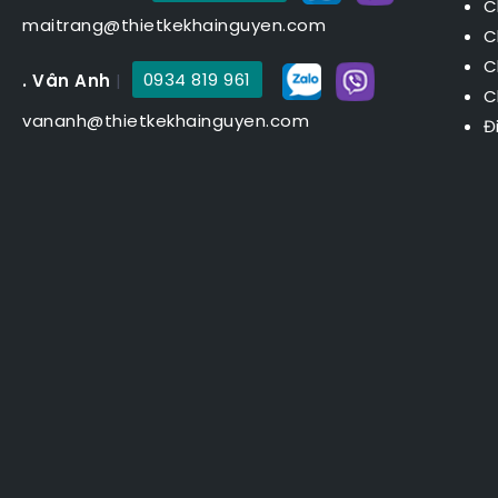
C
maitrang@thietkekhainguyen.com
C
C
. Vân Anh
|
0934 819 961
C
vananh@thietkekhainguyen.com
Đ