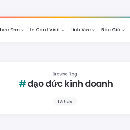
Thực Đơn
In Card Visit
Lĩnh Vực
Báo Giá
Browse Tag
đạo đức kinh doanh
1 Article