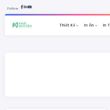
Follow :
Thiết Kế
In Ấn
In 