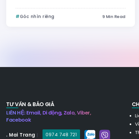
Góc nhìn riêng
9 Min Read
TƯ VẤN & BÁO GIÁ
CH
LIÊN HỆ: Email, Di động, Zalo, Viber,
L
Facebook
V
T
. Mai Trang
|
0974 748 721