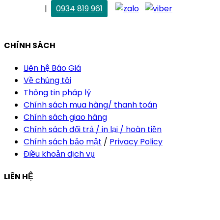
. Vân Anh
|
0934 819 961
vananh@thietkekhainguyen.com
CHÍNH SÁCH
Liên hệ Báo Giá
Về chúng tôi
Thông tin pháp lý
Chính sách mua hàng/ thanh toán
Chính sách giao hàng
Chính sách đổi trả / in lại / hoàn tiền
Chính sách bảo mật
/
Privacy Policy
Điều khoản dịch vụ
LIÊN HỆ
Công ty Thiết Kế In Ấn Khải Nguyên
Địa chỉ:
210/9C Hồ Văn Huê, Phường Đức Nhuận, TP Hồ