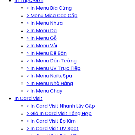
In Thực Đơn
> In Menu Bìa Cứng
> Menu Mica Cao Cấp
> In Menu Nhựa
> In Menu Da
> In Menu Gỗ
> In Menu Vải
> In Menu Để Bàn
> In Menu Dán Tường
> In Menu UV Trực Tiếp
> In Menu Nails, Spa
> In Menu Nhà Hàng
> In Menu Chay
In Card Visit
> In Card Visit Nhanh Lấy Gấp
> Giá In Card Visit Tổng Hợp
> In Card Visit Ép Kim
> In Card Visit UV Spot