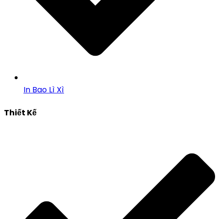
In Bao Lì Xì
Thiết Kế