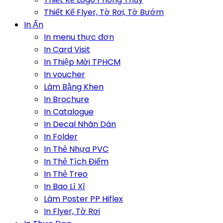
Thiết Kế Flyer, Tờ Rơi, Tờ Bướm
In Ấn
In menu thực đơn
In Card Visit
In Thiệp Mời TPHCM
In voucher
Làm Bằng Khen
In Brochure
In Catalogue
In Decal Nhãn Dán
In Folder
In Thẻ Nhựa PVC
In Thẻ Tích Điểm
In Thẻ Treo
In Bao Lì Xì
Làm Poster PP Hiflex
In Flyer, Tờ Rơi