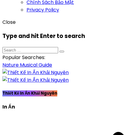
Chính Sách Bảo Mật
Privacy Policy
Close
Type and hit Enter to search
Popular Searches:
Nature
Musical
Guide
Thiết Kế In Ấn Khải Nguyên
In Ấn