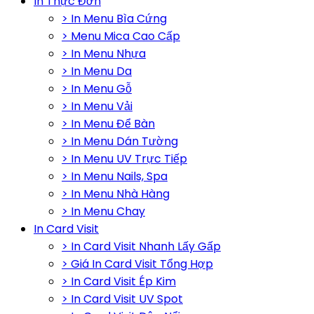
In Thực Đơn
> In Menu Bìa Cứng
> Menu Mica Cao Cấp
> In Menu Nhựa
> In Menu Da
> In Menu Gỗ
> In Menu Vải
> In Menu Để Bàn
> In Menu Dán Tường
> In Menu UV Trực Tiếp
> In Menu Nails, Spa
> In Menu Nhà Hàng
> In Menu Chay
In Card Visit
> In Card Visit Nhanh Lấy Gấp
> Giá In Card Visit Tổng Hợp
> In Card Visit Ép Kim
> In Card Visit UV Spot