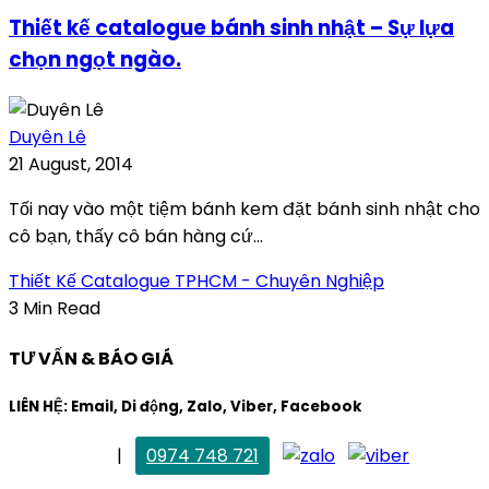
Thiết kế catalogue bánh sinh nhật – Sự lựa
chọn ngọt ngào.
Duyên Lê
21 August, 2014
Tối nay vào một tiệm bánh kem đặt bánh sinh nhật cho
cô bạn, thấy cô bán hàng cứ...
Thiết Kế Catalogue TPHCM - Chuyên Nghiệp
3 Min Read
TƯ VẤN & BÁO GIÁ
LIÊN HỆ: Email, Di động, Zalo, Viber, Facebook
. Mai Trang
|
0974 748 721
maitrang@thietkekhainguyen.com