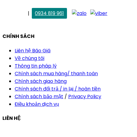
. Vân Anh
|
0934 819 961
vananh@thietkekhainguyen.com
CHÍNH SÁCH
Liên hệ Báo Giá
Về chúng tôi
Thông tin pháp lý
Chính sách mua hàng/ thanh toán
Chính sách giao hàng
Chính sách đổi trả / in lại / hoàn tiền
Chính sách bảo mật
/
Privacy Policy
Điều khoản dịch vụ
LIÊN HỆ
Công ty Thiết Kế In Ấn Khải Nguyên