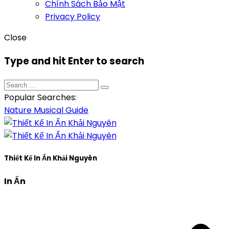
Chính Sách Bảo Mật
Privacy Policy
Close
Type and hit Enter to search
Popular Searches:
Nature
Musical
Guide
Thiết Kế In Ấn Khải Nguyên
In Ấn