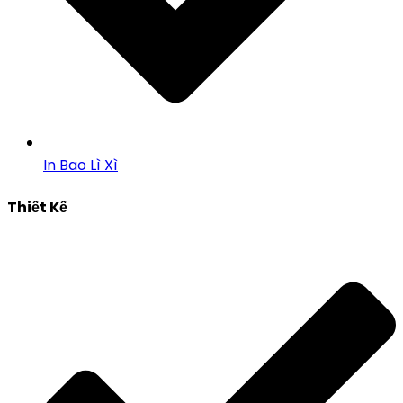
In Bao Lì Xì
Thiết Kế