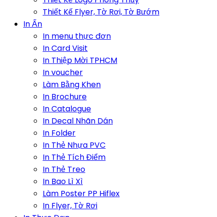
Thiết Kế Flyer, Tờ Rơi, Tờ Bướm
In Ấn
In menu thực đơn
In Card Visit
In Thiệp Mời TPHCM
In voucher
Làm Bằng Khen
In Brochure
In Catalogue
In Decal Nhãn Dán
In Folder
In Thẻ Nhựa PVC
In Thẻ Tích Điểm
In Thẻ Treo
In Bao Lì Xì
Làm Poster PP Hiflex
In Flyer, Tờ Rơi