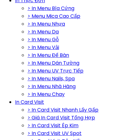
In Thực Đơn
> In Menu Bìa Cứng
> Menu Mica Cao Cấp
> In Menu Nhựa
> In Menu Da
> In Menu Gỗ
> In Menu Vải
> In Menu Để Bàn
> In Menu Dán Tường
> In Menu UV Trực Tiếp
> In Menu Nails, Spa
> In Menu Nhà Hàng
> In Menu Chay
In Card Visit
> In Card Visit Nhanh Lấy Gấp
> Giá In Card Visit Tổng Hợp
> In Card Visit Ép Kim
> In Card Visit UV Spot