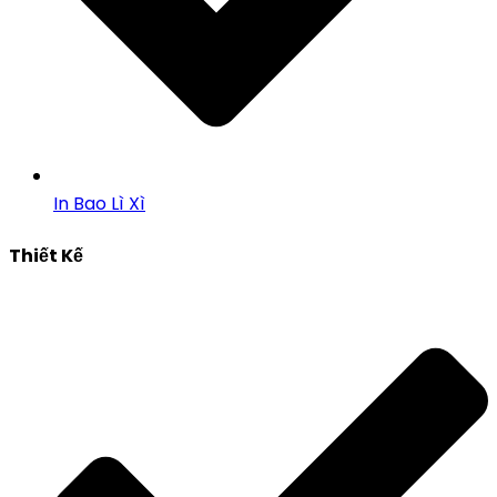
In Bao Lì Xì
Thiết Kế