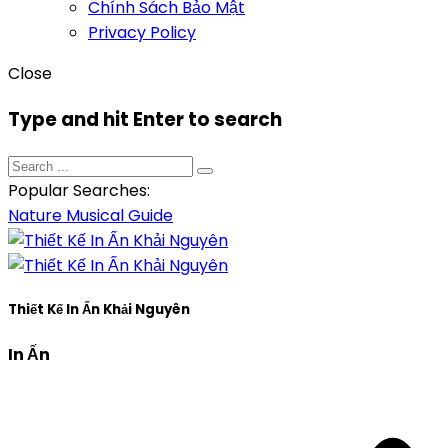
Chính Sách Bảo Mật
Privacy Policy
Close
Type and hit Enter to search
Popular Searches:
Nature
Musical
Guide
Thiết Kế In Ấn Khải Nguyên
In Ấn