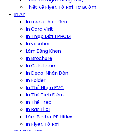
Thiết Kế Flyer, Tờ Rơi, Tờ Bướm
In Ấn
In menu thực đơn
In Card Visit
In Thiệp Mời TPHCM
In voucher
Làm Bằng Khen
In Brochure
In Catalogue
In Decal Nhãn Dán
In Folder
In Thẻ Nhựa PVC
In Thẻ Tích Điểm
In Thẻ Treo
In Bao Lì Xì
Làm Poster PP Hiflex
In Flyer, Tờ Rơi