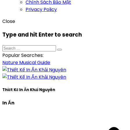
Chính Sách Bảo Mật
Privacy Policy
Close
Type and hit Enter to search
Popular Searches:
Nature
Musical
Guide
Thiết Kế In Ấn Khải Nguyên
In Ấn