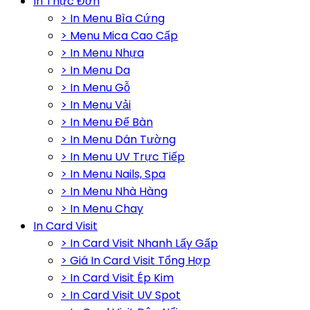
In Thực Đơn
> In Menu Bìa Cứng
> Menu Mica Cao Cấp
> In Menu Nhựa
> In Menu Da
> In Menu Gỗ
> In Menu Vải
> In Menu Để Bàn
> In Menu Dán Tường
> In Menu UV Trực Tiếp
> In Menu Nails, Spa
> In Menu Nhà Hàng
> In Menu Chay
In Card Visit
> In Card Visit Nhanh Lấy Gấp
> Giá In Card Visit Tổng Hợp
> In Card Visit Ép Kim
> In Card Visit UV Spot