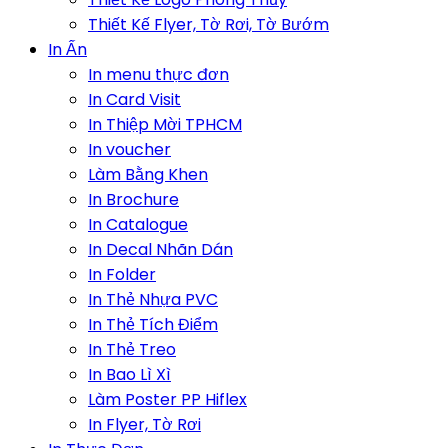
Thiết Kế Flyer, Tờ Rơi, Tờ Bướm
In Ấn
In menu thực đơn
In Card Visit
In Thiệp Mời TPHCM
In voucher
Làm Bằng Khen
In Brochure
In Catalogue
In Decal Nhãn Dán
In Folder
In Thẻ Nhựa PVC
In Thẻ Tích Điểm
In Thẻ Treo
In Bao Lì Xì
Làm Poster PP Hiflex
In Flyer, Tờ Rơi