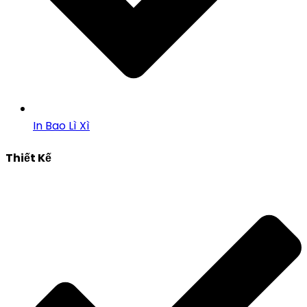
In Bao Lì Xì
Thiết Kế