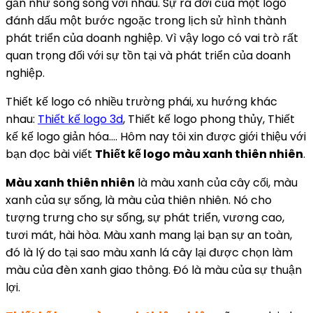
gần như song song với nhau. Sự ra đời của một logo
đánh dấu một bước ngoặc trong lịch sử hình thành
phát triển của doanh nghiệp. Vì vậy logo có vai trò rất
quan trọng đối với sự tồn tại và phát triển của doanh
nghiệp.
Thiết kế logo có nhiều trường phái, xu hướng khác
nhau:
Thiết kế logo 3d
, Thiết kế logo phong thủy, Thiết
kế kế logo giản hóa…. Hôm nay tôi xin được giới thiệu với
bạn đọc bài viết
Thiết kế logo màu xanh thiên nhiên
.
Màu xanh thiên nhiên
là màu xanh của cây cối, màu
xanh của sự sống, là màu của thiên nhiên. Nó cho
tượng trưng cho sự sống, sự phát triển, vương cao,
tươi mát, hài hòa. Màu xanh mang lại bạn sự an toàn,
đó là lý do tại sao màu xanh lá cây lại được chọn làm
màu của đèn xanh giao thông. Đó là màu của sự thuận
lợi.