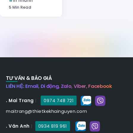
In nhanh
5 Min Read
TƯ VẤN & BÁO GIÁ
LIÊN HỆ: Email, Di động, Zalo, Viber, Facebook
. Mai Trang
|
0974 748 721
maitrang@thietkekhainguyen.com
. Vân Anh
|
0934 819 961